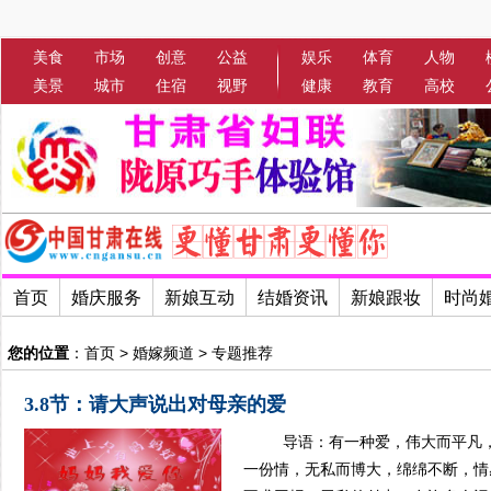
美食
市场
创意
公益
娱乐
体育
人物
美景
城市
住宿
视野
健康
教育
高校
首页
婚庆服务
新娘互动
结婚资讯
新娘跟妆
时尚
您的位置
：
首页
>
婚嫁频道
>
专题推荐
3.8节：请大声说出对母亲的爱
导语：有一种爱，伟大而平凡，
一份情，无私而博大，绵绵不断，情