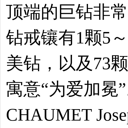
顶端的巨钻非常
钻戒镶有1颗5～
美钻，以及73
寓意“为爱加冕
CHAUMET Jo