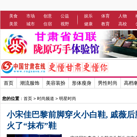
美食
市场
创意
公益
娱乐
体育
人物
美景
城市
住宿
视野
健康
教育
高校
首页
潮流服饰
美容装扮
形体瘦身
男性时尚
高档
您的位置
：
首页
>
时尚频道
>
明星时尚
小宋佳巴黎前脚穿火小白鞋, 戚薇
火了“抹布”鞋