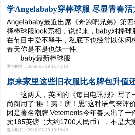
学Angelababy穿棒球服 尽显青春活
Angelababy最近出席《奔跑吧兄弟》
择棒球服look亮相，说起来，baby对棒
在节目中爱不释手，私底下也经常以休闲
春天你是不是也缺一件。
baby最新棒球服
发布时间：2016-03-29 11:42:18
原来家里这些旧衣服比名牌包升值
这两天，英国的《每日电讯报》写了一
尚圈用了“匪！夷！所！思”这种语气来
因是著名潮牌 Vetements今年春天出了
卖185英镑（大约1700人民币），不是大
发布时间：2016-03-29 10:19:43