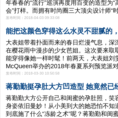
年春春的“流行”巡演再度用百变的造型为
会”打样。而拥有时尚圈三大顶尖设计师“
发布时间：2018-04-03 09:33:08
能把这颜色穿得这么水灵不甜腻的
大表姐带着扑面而来的春日烂漫气息，深
在樱花雨中漫步的少女芭姐。这次要来取
能穿得像她一样时髦！前两天，大表姐刘雯出席
McQueen举办的2018年春夏系列预览派
发布时间：2018-03-30 10:50:58
蒋勤勤挺孕肚大方凹造型 她竟然已经
蒋勤勤大方公开自己和闺蜜的孕肚照，笑容
身姿依旧曼妙！从小美到大的她恐怕不知
到底施了什么“冻龄之术”呢？蒋勤勤和闺