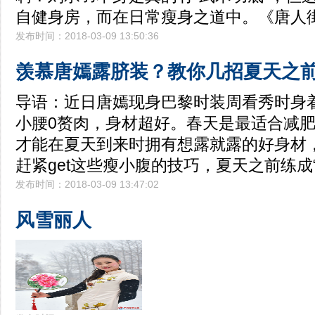
自健身房，而在日常瘦身之道中。《唐人
发布时间：2018-03-09 13:50:36
羡慕唐嫣露脐装？教你几招夏天之前
导语：近日唐嫣现身巴黎时装周看秀时身
小腰0赘肉，身材超好。春天是最适合减
才能在夏天到来时拥有想露就露的好身材
赶紧get这些瘦小腹的技巧，夏天之前练成
发布时间：2018-03-09 13:47:02
风雪丽人