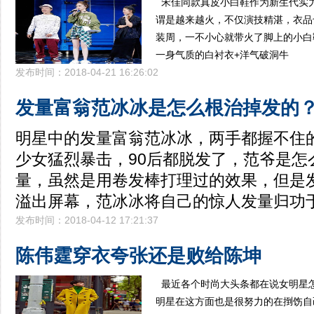
宋佳同款真皮小白鞋作为新生代实
谓是越来越火，不仅演技精湛，衣品
装周，一不小心就带火了脚上的小白
一身气质的白衬衣+洋气破洞牛
发布时间：2018-04-21 16:26:02
发量富翁范冰冰是怎么根治掉发的
明星中的发量富翁范冰冰，两手都握不住
少女猛烈暴击，90后都脱发了，范爷是怎
量，虽然是用卷发棒打理过的效果，但是
溢出屏幕，范冰冰将自己的惊人发量归功
发布时间：2018-04-12 17:21:37
陈伟霆穿衣夸张还是败给陈坤
最近各个时尚大头条都在说女明星
明星在这方面也是很努力的在捯饬自