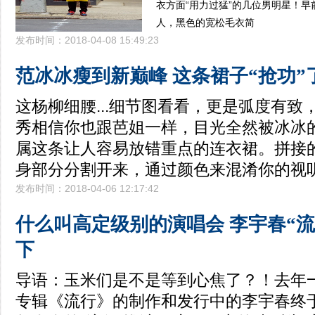
衣方面“用力过猛”的几位男明星！
人，黑色的宽松毛衣简
发布时间：2018-04-08 15:49:23
范冰冰瘦到新巅峰 这条裙子“抢功”
这杨柳细腰...细节图看看，更是弧度有致
秀相信你也跟芭姐一样，目光全然被冰冰
属这条让人容易放错重点的连衣裙。拼接
身部分分割开来，通过颜色来混淆你的视
发布时间：2018-04-06 12:17:42
什么叫高定级别的演唱会 李宇春“
下
导语：玉米们是不是等到心焦了？！去年
专辑《流行》的制作和发行中的李宇春终