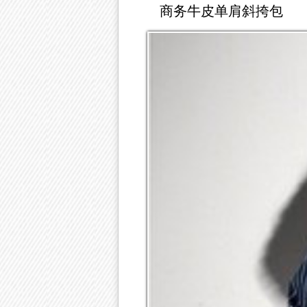
商务牛皮单肩斜挎包