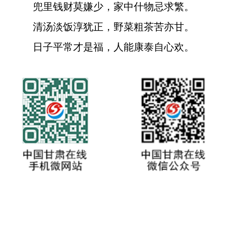
兜里钱财莫嫌少，家中什物忌求繁。
清汤淡饭淳犹正，野菜粗茶苦亦甘。
日子平常才是福，人能康泰自心欢。