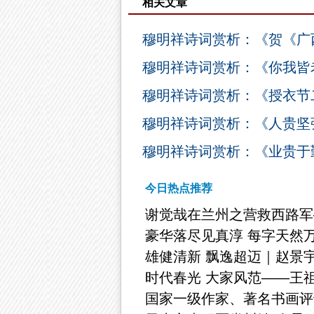
相关文章
穆明祥诗词赏析：《贺《广
穆明祥诗词赏析：《你我皆
穆明祥诗词赏析：《授衣节
穆明祥诗词赏析：《人贵坚
穆明祥诗词赏析：《业贵于
今日热点推荐
谢觉哉在兰州之营救西路军
豪华落尽见真淳 每字天然
雄健清新 飘逸超迈｜赵景
时代春光 大家风范——王
国家一级作家、著名书画评