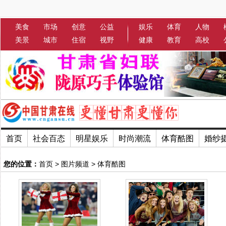
美食
市场
创意
公益
娱乐
体育
人物
美景
城市
住宿
视野
健康
教育
高校
首页
社会百态
明星娱乐
时尚潮流
体育酷图
婚纱
您的位置：
首页
>
图片频道
>
体育酷图