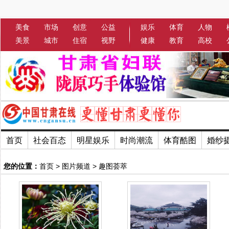
美食
市场
创意
公益
娱乐
体育
人物
美景
城市
住宿
视野
健康
教育
高校
首页
社会百态
明星娱乐
时尚潮流
体育酷图
婚纱
您的位置：
首页
>
图片频道
>
趣图荟萃