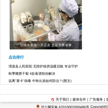
切块水果放一天还卖 盒装水果省事
点击排行
渭源县人民医院:无陪护病房温暖启航 专业守护
秋季嘴唇干裂 4款食谱助你解决
远离“寨卡”病毒 中秋出游如何防治？(图文)
关于我们
|
媒体合作
|
广告服务
|
Copyrigh
甘公网安备 62010002000486号