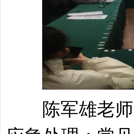
陈军雄老师