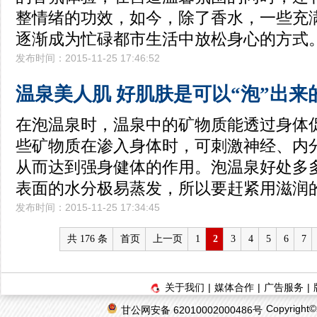
整情绪的功效，如今，除了香水，一些充
逐渐成为忙碌都市生活中放松身心的方式
发布时间：2015-11-25 17:46:52
温泉美人肌 好肌肤是可以“泡”出来
在泡温泉时，温泉中的矿物质能透过身体
些矿物质在渗入身体时，可刺激神经、内
从而达到强身健体的作用。泡温泉好处多
表面的水分极易蒸发，所以要赶紧用滋润
发布时间：2015-11-25 17:34:45
共 176 条
首页
上一页
1
2
3
4
5
6
7
关于我们
|
媒体合作
|
广告服务
|
Copyrigh
甘公网安备 62010002000486号