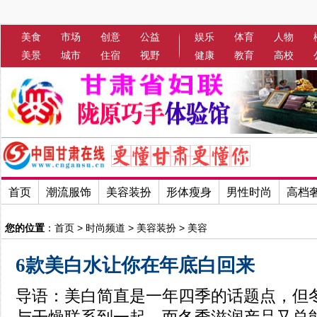
美食
市场
创意
公益
娱乐
体育
人物
美景
城市
住宿
视野
健康
教育
高校
首页
潮流服饰
美容装扮
形体瘦身
男性时尚
高档
您的位置
：
首页
>
时尚频道
>
美容装扮
>
美容
6款美白水让你在年底白回来
导语：美白简直是一年四季的话题点，但