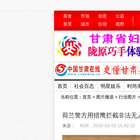
美食
市场
创意
公益
美景
城市
住宿
视野
首页
社会百态
明星娱乐
时尚
当前位置：
首页
>
图片频道
>
行业图片
荷兰警方用猎鹰拦截非法无
时间：2016-02-03 15:42:15
来源：