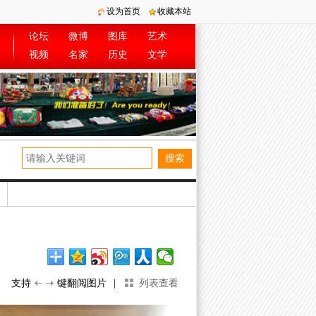
设为首页
收藏本站
论坛
微博
图库
艺术
视频
名家
历史
文学
支持
键翻阅图片
|
列表查看