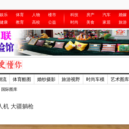
娱乐
体育
人物
楼市
科技
房产
汽车
婚嫁
健康
教育
高校
公益
时尚
美食
家居
旅游
潮流
体育酷图
婚纱摄影
旅游视野
时尚车模
艺术图库
>
国际图库
人机 大疆躺枪