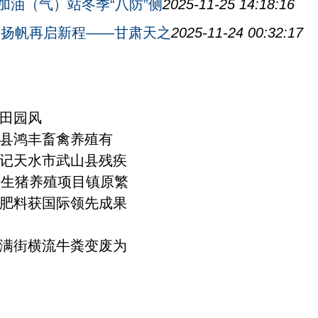
加油（气）站冬季“八防”侧
2025-11-25 14:18:16
水扬帆再启新程——甘肃天之
2025-11-24 00:32:17
田园风
宁县鸿丰畜禽养殖有
记天水市武山县残疾
头生猪养殖项目镇原繁
肥料获国际领先成果
满街横流牛粪变废为