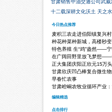
甘肃销售中油交通公司武威
十二载深耕文化沃土 天之
今日热点推荐
麦积三农走进伯阳镇复兴村
种花种菜种新城，高楼秒变
特色养殖 生“鸡”盎然——
在广阔田野里放飞梦想——
正大集团庆阳正欣元15万
甘肃欣庆凹凸棒复合微生物
早春忙农事
甘肃崆峒农牧业循环产业：
编辑精选
点击排行