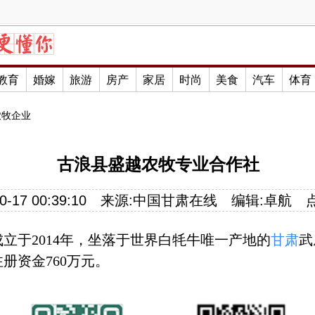
教育
婚嫁
旅游
房产
家居
时尚
美食
汽车
体育
农牧企业
古浪县盛越农牧专业合作社
-17 00:39:10
来源:
中国甘肃在线
编辑:卓航
立于2014年，坐落于世界白牦牛唯一产地的
甘肃
武
注册资金760万元。