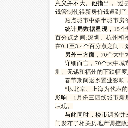
意义并不大。他指出，
"过
钱管制使得新房价钱遭到了
热点城市中多半城市房
统计局数据显现，
15
百分点之间;深圳、杭州和
在0.1至3.4个百分点之
另外一方面，
70个大
详细而言，
70个大中
圳、无锡和福州的下跌幅度
春节期间返乡置业影响
“
以北京、上海为代表的
影响，
1月份三四线城市新
表现。
与此同时，楼市调控并
门发布了相关房地产调控政