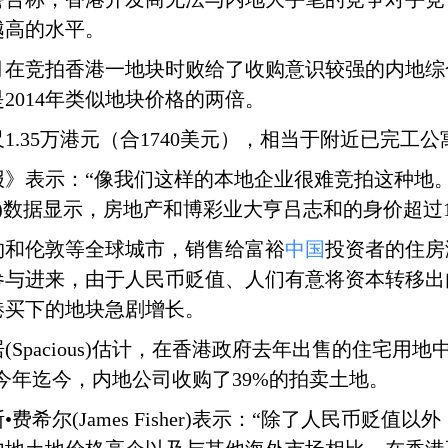
越高的水平。
oo)本月在竞拍香港一地块时败给了收购意识较强的内地综合企
2014年类似地块价格的两倍。
1.35万港元（合1740美元），相当于附近已完工
报》表示：“像我们这样的本地企业很难竞拍这种地
bes)数据显示，房地产和博彩业大亨吕志和的身价超过
约和伦敦等全球城市，销售给富裕
中国
投资者的住房
参与进来，由于人民币贬值、人们有意将资本转移出
港买下的地块急剧增长。
Spacious)估计，在香港政府去年出售的住宅用地
。今年迄今，内地公司收购了39%的拍卖土地。
希尔(James Fisher)表示：“除了人民币贬值以外