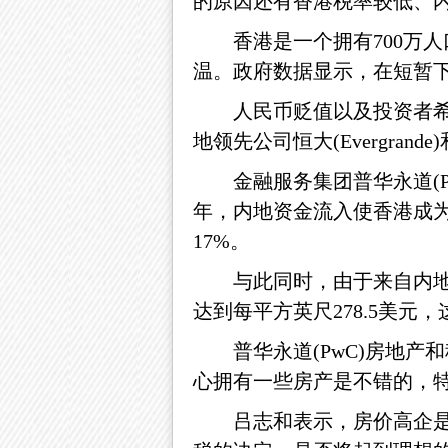
的原因还有香港税率较低、
香港是一个拥有700万
温。政府数据显示，在短暂
人民币贬值以及投资者
地领先公司恒大(Evergrand
金融服务集团普华永道(PwC
年，内地资金流入使香港成为
17%。
与此同时，由于来自内
达到每平方英尺278.5美
普华永道(PwC)房地产
心拥有一些房产是不错的，
吕志和表示，房价高企是