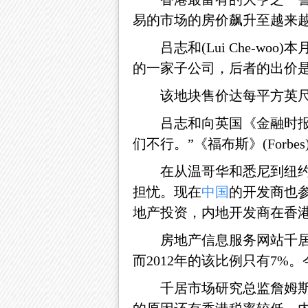
易的市场的房价飙升至越来
吕志和(Lui Che-w
的一家子公司，后者的出价是
该地块售价达每平方英尺
吕志和向英国《金融时
们不行。”《福布斯》(For
在从温哥华和悉尼到纽
担忧。现在
中国
的开发商也
地产投资，内地开发商在香
房地产信息服务网站千居(
而2012年的该比例只有7%
千居市场研究总监詹姆斯•费