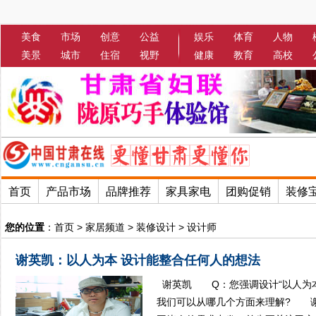
美食
市场
创意
公益
娱乐
体育
人物
美景
城市
住宿
视野
健康
教育
高校
首页
产品市场
品牌推荐
家具家电
团购促销
装修
您的位置
：
首页
>
家居频道
>
装修设计
>
设计师
谢英凯：以人为本 设计能整合任何人的想法
谢英凯 Q：您强调设计“以人为本
我们可以从哪几个方面来理解? 谢