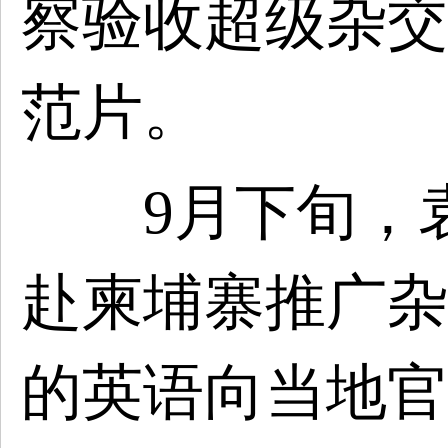
察验收超级杂交
范片。
9月下旬，袁
赴柬埔寨推广杂
的英语向当地官