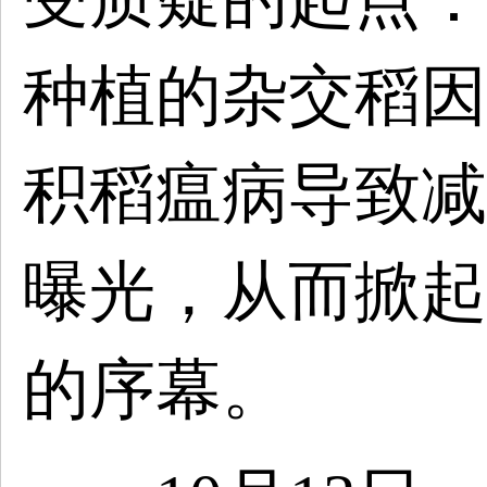
种植的杂交稻因
积稻瘟病导致减
曝光，从而掀起
的序幕。