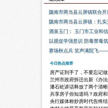
陇南市两当县云屏镇联合开
陇南市两当县云屏镇：扎实
酒泉玉门： 玉门市工业和
以观促学强意识 防毒禁毒
赛场秋点兵 笑声满院飞——
今日热点推荐
房产证到手了，不要忘记做这
兰州市政府拆迁出新《办法
潘石屹讲话释放了两个清晰
共享房子你知道吗？政府和
央行媒体称炒房时代告终结