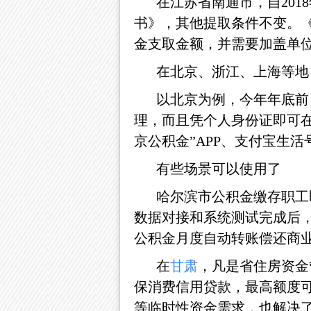
在江苏省南通市，自
20
书》，其他提取条件不变。《
金支取金额，并需要加盖单
在北京、浙江、上海等地
以北京为例，今年年底前
理，而且凭个人身份证即可
京公积金”APP、支付宝生
有些场景可以使用了
哈尔滨市公积金缴存职工
数据对接和系统测试完成后
公积金月度自动转账偿还商
在
甘肃
，凡是省住房资金
保消费信用贷款，最高额度
等临时性资金需求，也解决