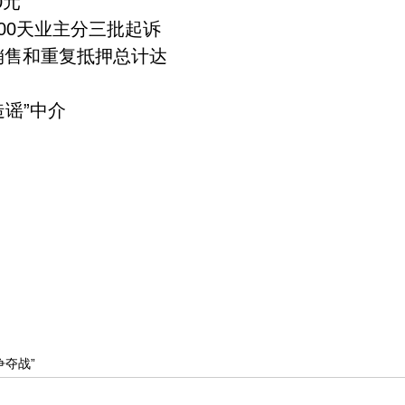
0元
00天业主分三批起诉
销售和重复抵押总计达
谣”中介
争夺战”