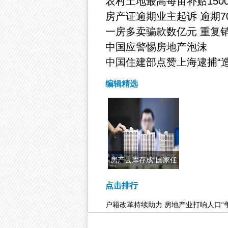
农村土地最高每亩补贴150
房产证逾期业主起诉 逾期7
一房多卖骗款数亿元 重复
中国应警惕房地产泡沫
中国住建部点赞上海逮捕“造
编辑精选
房产去库存成“国家任
务” 有地方
点击排行
户籍改革持续助力 房地产业打响人口“