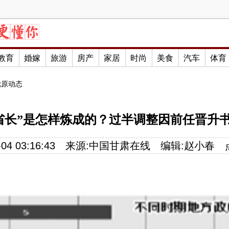
教育
婚嫁
旅游
房产
家居
时尚
美食
汽车
体育
陇原动态
省长”是怎样炼成的？过半调整因前任晋升
04 03:16:43
来源:
中国甘肃在线
编辑:
赵小春