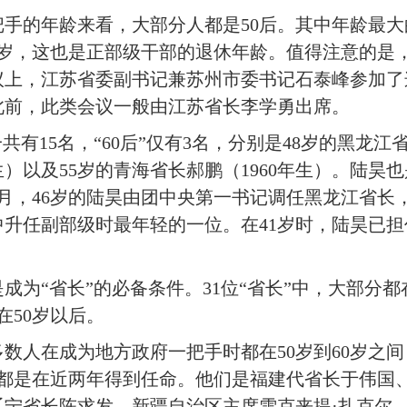
的年龄来看，大部分人都是50后。其中年龄最大
65岁，这也是正部级干部的退休年龄。值得注意的是，
议上，江苏省委副书记兼苏州市委书记石泰峰参加了
此前，此类会议一般由江苏省长李学勇出席。
有15名，“60后”仅有3名，分别是48岁的黑龙江省
生）以及55岁的青海省长郝鹏（1960年生）。陆昊
年3月，46岁的陆昊由团中央第一书记调任黑龙江省长
中升任副部级时最年轻的一位。在41岁时，陆昊已
“省长”的必备条件。31位“省长”中，大部分都在
在50岁以后。
在成为地方政府一把手时都在50岁到60岁之间，
人都是在近两年得到任命。他们是福建代省长于伟国
辽宁省长陈求发、新疆自治区主席雪克来提·扎克尔