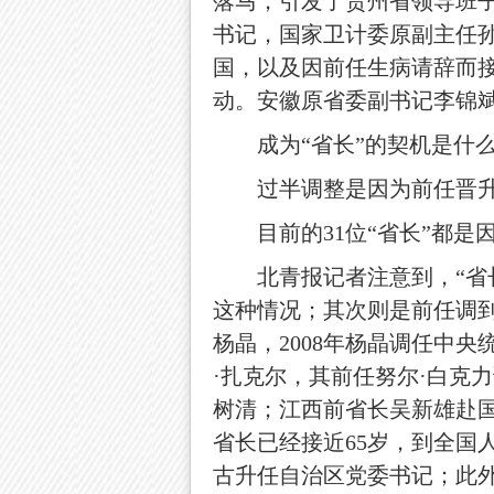
落马，引发了贵州省领导班
书记，国家卫计委原副主任
国，以及因前任生病请辞而
动。安徽原省委副书记李锦
成为“省长”的契机是什
过半调整是因为前任晋升
目前的31位“省长”都是
北青报记者注意到，“省长
这种情况；其次则是前任调
杨晶，2008年杨晶调任中
·扎克尔，其前任努尔·白克
树清；江西前省长吴新雄赴国
省长已经接近65岁，到全国
古升任自治区党委书记；此