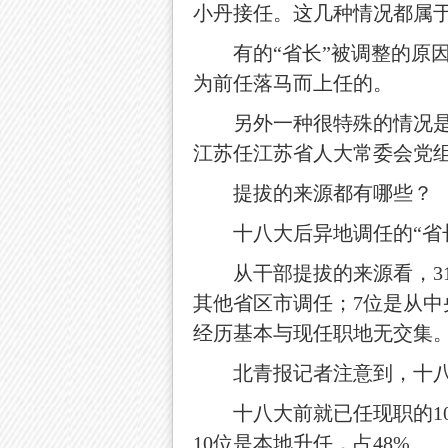
小丹接任。这几种情况都属
有的“省长”被调整的原因就
为前任落马而上任的。
另外一种很特殊的情况是前
江苏任江苏省人大常委会党组
提拔的来源都有哪些？
十八大后异地调任的“省长
从干部提拔的来源看，31
其他省区市调任；7位是从中
经历基本与现任职地无交集
北青报记者注意到，十八大
十八大前就已任现职的10位
10位是本地升任，占48%。