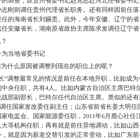
子的调整，原贵州省委书记赵克志赴河北任省委书记
孙志刚则调任贵州代理省长职务。还有同样因前任落
接任的海南省长刘赐贵。此外，今年安徽、辽宁的省
斌任安徽省长，湖南原省政协主席陈求发调任辽宁省
么？
为当地省委书记
因为什么原因被调整到现在的职位上的呢？
”调整最常见的情况是前任在本地升职，比如成为省
到中央任职，共有4人。比如内蒙古自治区主席巴特
央统战部副部长，巴特尔任代自治区主席。类似的还
力调任国家发改委任副主任；山东省前省长姜大明任
家电监会、国家能源委任职，2011年6月鹿心社任
人大等机构任职；再有就是前任异地调动，比如山
外，就是因为新老交替引发的正常变动，比如广东前