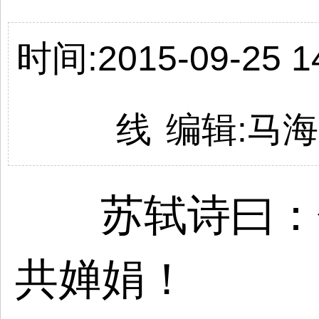
时间:2015-09-25 14
线
编辑:马
苏轼诗曰：
共婵娟！