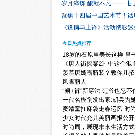
岁月淬炼 酿就不凡 —— 甘
聚焦十四届中国艺术节！话
《追捕与上译》活动携影迷
今日热点推荐
18岁的石原里美长这样 鼻
《唐人街探案2》中这个混
羡慕唐嫣露脐装？教你几招
风雪丽人
“裙+裤”新穿法 范爷也忍
一代名模削发出家:胡兵为
窦靖童扛麻袋走春运风 时
少女时代允儿美丽画报公开
时尚周，展现未来生活方式