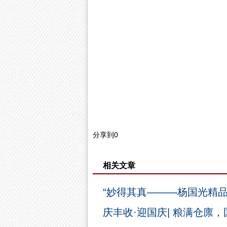
分享到
0
相关文章
“妙得其真———杨国光精
庆丰收·迎国庆| 粮满仓廪