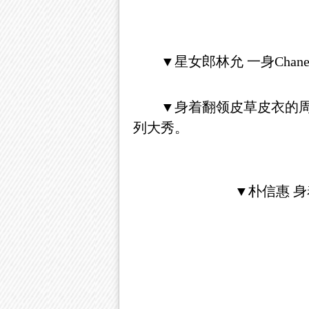
▼星女郎林允 一身Chane
▼身着翻领皮草皮衣的周杰伦
列大秀。
▼朴信惠 身着彩