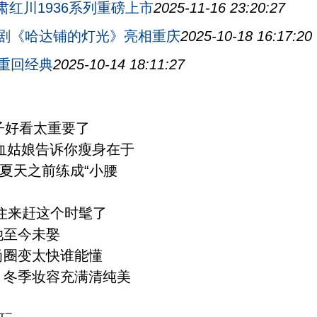
肃红川1936系列重磅上市
2025-11-16 23:20:27
剧《哈达铺的灯光》亮相重庆
2025-10-18 16:17:20
重回经典
2025-10-14 18:11:27
子好看太重要了
血姑娘告诉你瘦身在于
夏天之前练成“小腰
不住来赶这个时髦了
她至今未娶
尚圈变太快谁能懂
 冬季妆容充满清纯美