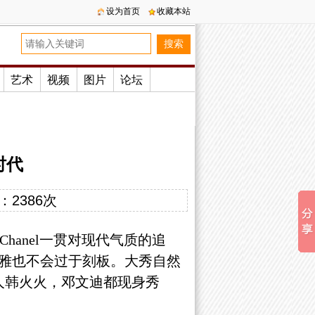
设为首页
收藏本站
艺术
视频
图片
论坛
时代
：
2386次
Chanel一贯对现代气质的追
雅也不会过于刻板。大秀自然
人韩火火，邓文迪都现身秀