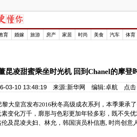
教育
婚嫁
旅游
房产
家居
时尚
美食
汽车
体育
董昆凌甜蜜乘坐时光机 回到Chanel的摩登
-03-10 13:48:19
来源:新华网
编辑:卓航
点击
在巴黎大皇宫发布2016秋冬高级成衣系列，本季秉承了
元素变化万千，廓形与色彩更加年轻多彩，既不失优
伦及昆凌夫妇、林允，韩国演员朴信惠, 时尚创意