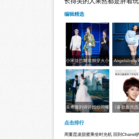
长得美的人果然都是胖着玩
编辑精选
小宋佳巴黎前脚穿火小
Angelaba
白鞋, 戚薇
圆圆 女
吴奇隆刘诗诗婚纱照曝
《备胎反击战
光 新西兰大
郭采洁
点击排行
周董昆凌甜蜜乘坐时光机 回到Chanel