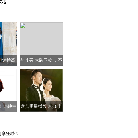
玩
by刘诗诗高
与其买“大牌同款”，不
神教你
如先学“
》热映中
盘点明星婚纱 2015十
个性
大时尚婚纱
的摩登时代