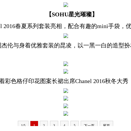
【SOHU星光璀璨】
l 2016春夏系列套装亮相，配合有趣的mini手袋
与身着优雅套装的昆凌，以一黑一白的造型扮相，出席C
色格仔印花图案长裙出席Chanel 2016秋冬大
1/5
1
2
3
4
5
下一页
尾页