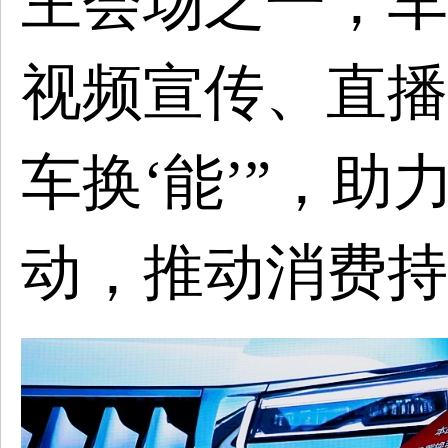
主会场
之一
，车
视频宣传、直播
车换‘能’”
，助
动，推动消费持