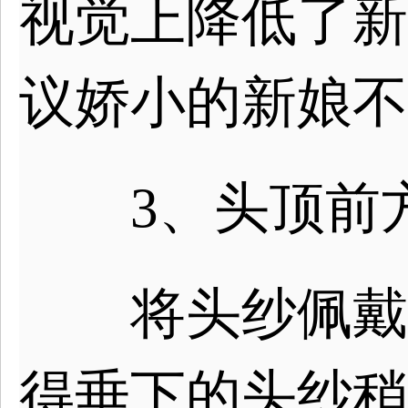
视觉上降低了新
议娇小的新娘不
3、头顶前
将头纱佩戴在
得垂下的头纱稍