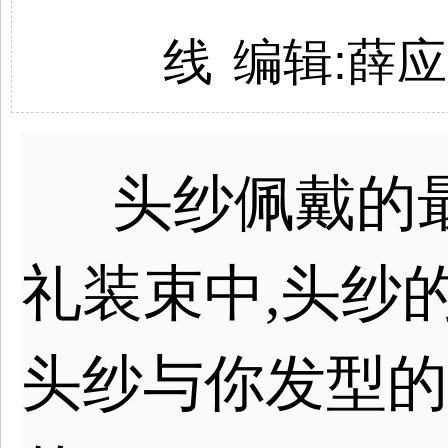
线
编辑:薛
头纱佩戴的最
礼装束中,头纱
头纱与你发型的